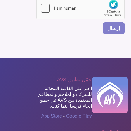
ا
ل
ت
ك
م
إرسال
حمّل تطبيق AVS
اعثر على القائمة المحدّثة
للشركاء والملاحم والمطاعم
المعتمدة من AVS في جميع
أنحاء فرنسا أينما كنت.
App Store
•
Google Play