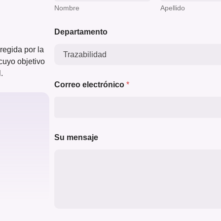
Nombre
Apellido
Departamento
regida por la
cuyo objetivo
.
*
Correo electrónico
*
C
o
r
r
e
o
Su mensaje
S
u