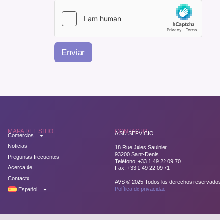
Enviar
MAPA DEL SITIO
CONTACTO
A SU SERVICIO
Comercios
Noticias
18 Rue Jules Saulnier
93200 Saint-Denis
Preguntas frecuentes
Teléfono: +33 1 49 22 09 70
Acerca de
Fax: +33 1 49 22 09 71
Contacto
AVS © 2025 Todos los derechos reservado
Política de privacidad
Español