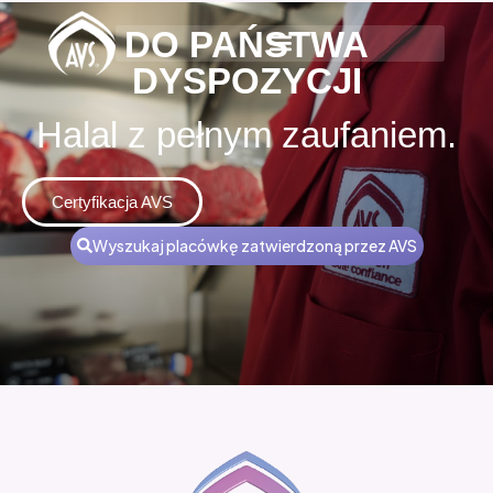
DO PAŃSTWA
DYSPOZYCJI
Halal z pełnym zaufaniem.
Certyfikacja AVS
Wyszukaj placówkę zatwierdzoną przez AVS