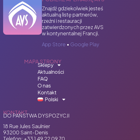
Znajdź gdziekolwiek jesteś
aktualną listę partnerów,
rzeźni i restauracji
zatwierdzonych przez AVS
w kontynentalnej Francji.
App Store
•
Google Play
MAPA STRONY
Sklepy
Aktualności
FAQ
O nas
Kontakt
Polski
KONTAKT
DO PAŃSTWA DYSPOZYCJI
18 Rue Jules Saulnier
93200 Saint-Denis
Telefon: +33 1 49 22 09 70