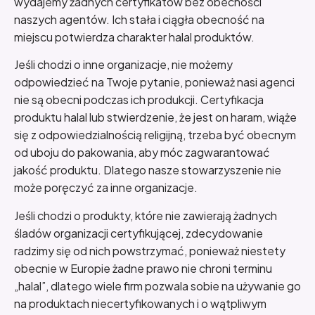
wydajemy żadnych certyfikatów bez obecności
naszych agentów. Ich stała i ciągła obecność na
miejscu potwierdza charakter halal produktów.
Jeśli chodzi o inne organizacje, nie możemy
odpowiedzieć na Twoje pytanie, ponieważ nasi agenci
nie są obecni podczas ich produkcji. Certyfikacja
produktu halal lub stwierdzenie, że jest on haram, wiąże
się z odpowiedzialnością religijną, trzeba być obecnym
od uboju do pakowania, aby móc zagwarantować
jakość produktu. Dlatego nasze stowarzyszenie nie
może poręczyć za inne organizacje.
Jeśli chodzi o produkty, które nie zawierają żadnych
śladów organizacji certyfikującej, zdecydowanie
radzimy się od nich powstrzymać, ponieważ niestety
obecnie w Europie żadne prawo nie chroni terminu
„halal”, dlatego wiele firm pozwala sobie na używanie go
na produktach niecertyfikowanych i o wątpliwym