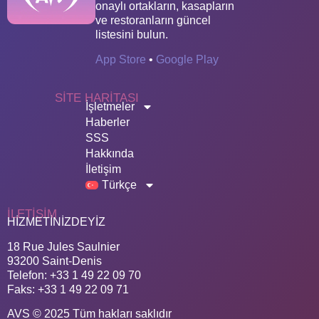
onaylı ortakların, kasapların
ve restoranların güncel
listesini bulun.
App Store
•
Google Play
SITE HARITASI
İşletmeler
Haberler
SSS
Hakkında
İletişim
Türkçe
ILETIŞIM
HİZMETİNİZDEYİZ
18 Rue Jules Saulnier
93200 Saint-Denis
Telefon: +33 1 49 22 09 70
Faks: +33 1 49 22 09 71
AVS © 2025 Tüm hakları saklıdır