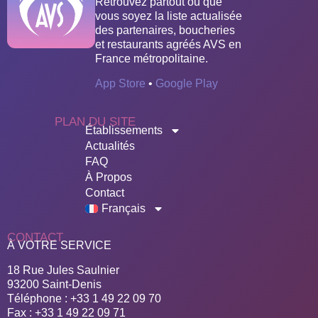
Retrouvez partout où que
vous soyez la liste actualisée
des partenaires, boucheries
et restaurants agréés AVS en
France métropolitaine.
App Store
•
Google Play
PLAN DU SITE
Établissements
Actualités
FAQ
À Propos
Contact
Français
CONTACT
À VOTRE SERVICE
18 Rue Jules Saulnier
93200 Saint-Denis
Téléphone : +33 1 49 22 09 70
Fax : +33 1 49 22 09 71